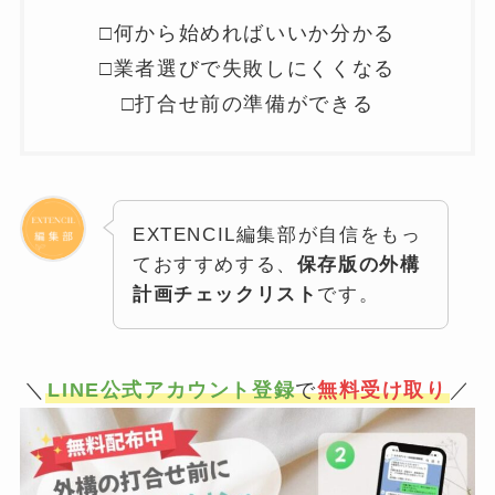
□何から始めればいいか分かる
□業者選びで失敗しにくくなる
□打合せ前の準備ができる
EXTENCIL編集部が自信をもっ
ておすすめする、
保存版の外構
計画チェックリスト
です。
＼
LINE公式アカウント登録
で
無料受け取り
／