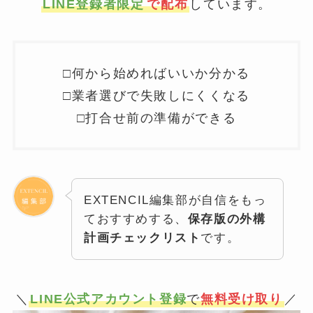
LINE登録者限定
で配布
しています。
□何から始めればいいか分かる
□業者選びで失敗しにくくなる
□打合せ前の準備ができる
EXTENCIL編集部が自信をもっ
ておすすめする、
保存版の外構
計画チェックリスト
です。
＼
LINE公式アカウント登録
で
無料受け取り
／