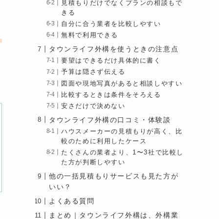
見積もりだけでなくプランの相談もで
きる
自分に合う業者を比較しやすい
無料で利用できる
き
タウンライフ外構を使うときの注意点
要望はできるだけ具体的に書く
予算は隠さず伝える
図面や現地写真があると相談しやすい
比較するときは条件をそろえる
安さだけで決めない
タウンライフ外構の口コミ・体験談
ハウスメーカーの見積もりが高く、比
較のために利用したケース
たくさんの業者より、1〜3社で比較し
た方が判断しやすい
他の一括見積もりサービスも見た方が
いい？
よくある質問
まとめ｜タウンライフ外構は、外構業